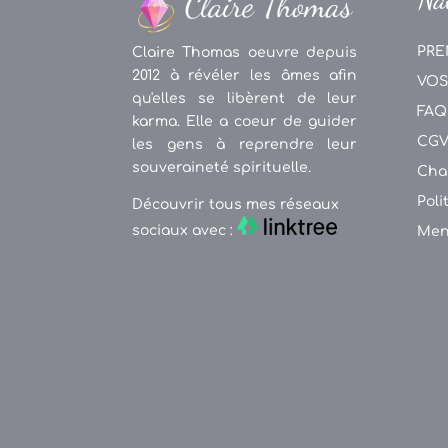
PRE
Claire Thomas oeuvre depuis
2012 à révéler les âmes afin
VOS
qu'elles se libèrent de leur
FAQ
karma. Elle a coeur de guider
CG
les gens à reprendre leur
souveraineté spirituelle.
Cha
Poli
Découvrir tous mes réseaux
sociaux avec :
Men