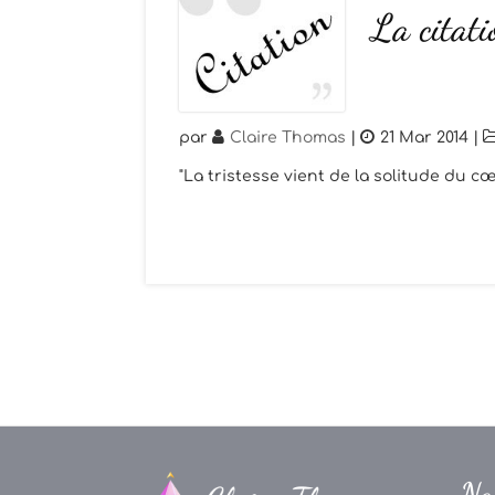
La citat
par
Claire Thomas
|
21 Mar 2014
|
"La tristesse vient de la solitude du 
Na