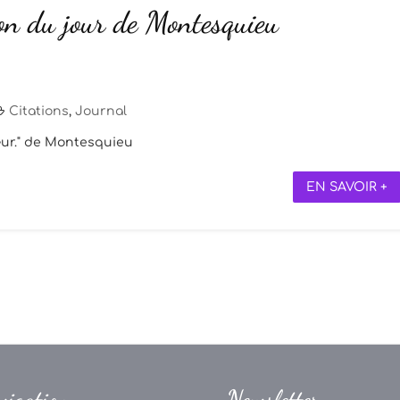
ion du jour de Montesquieu
Citations
,
Journal
cœur." de Montesquieu
EN SAVOIR +
vigation
Newsletter