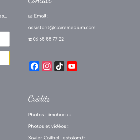
s...
📧
Email :
assistant@clairemedium.com
☎️ 06 65 58 77 22
F
In
Ti
Y
a
st
k
o
c
a
T
u
e
g
o
T
Crédits
b
r
k
u
o
a
b
Photos :
iimoburuu
o
m
e
Photos et vidéos :
k
C
Xavier Cailhol :
estalam.fr