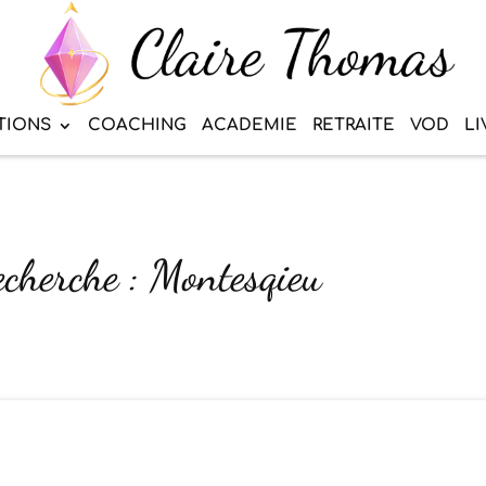
TIONS
COACHING
ACADEMIE
RETRAITE
VOD
LI
echerche : Montesqieu