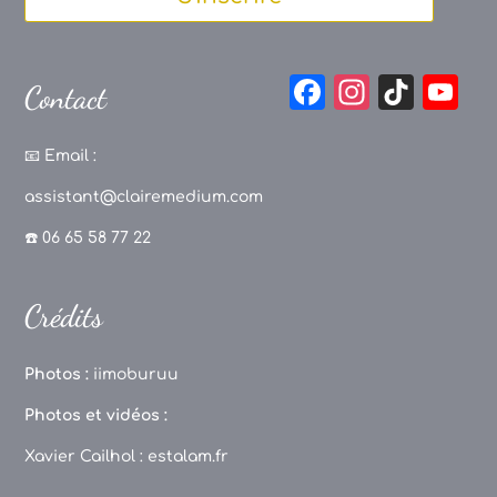
F
In
Ti
Y
Contact
a
st
k
o
c
a
T
u
📧
Email :
e
g
o
T
assistant@clairemedium.com
b
r
k
u
☎️ 06 65 58 77 22
o
a
b
o
m
e
Crédits
k
C
h
Photos :
iimoburuu
a
Photos et vidéos :
n
Xavier Cailhol :
estalam.fr
n