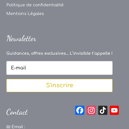
Politique de confidentialité
Mentions Légales
Newsletter
Guidances, offres exclusives... L’invisible t’appelle !
S'inscrire
F
In
Ti
Y
Contact
a
st
k
o
c
a
T
u
📧
Email :