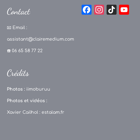
F
In
Ti
Y
Contact
a
st
k
o
c
a
T
u
📧
Email :
e
g
o
T
assistant@clairemedium.com
b
r
k
u
☎️ 06 65 58 77 22
o
a
b
o
m
e
Crédits
k
C
h
Photos :
iimoburuu
a
Photos et vidéos :
n
Xavier Cailhol :
estalam.fr
n
el