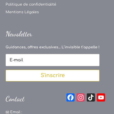
Politique de confidentialité
Mentions Légales
Newsletter
Guidances, offres exclusives... L’invisible t’appelle !
S'inscrire
F
In
Ti
Y
Contact
a
st
k
o
c
a
T
u
📧
Email :