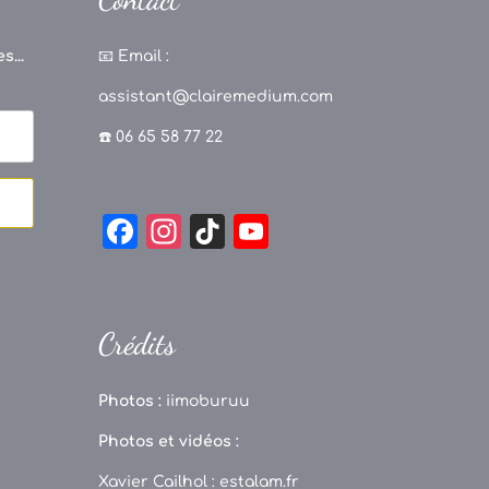
s...
📧
Email :
assistant@clairemedium.com
☎️ 06 65 58 77 22
F
In
Ti
Y
a
st
k
o
c
a
T
u
e
g
o
T
Crédits
b
r
k
u
o
a
b
Photos :
iimoburuu
o
m
e
Photos et vidéos :
k
C
Xavier Cailhol :
estalam.fr