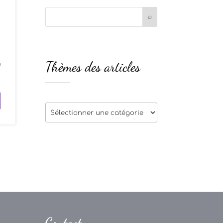
s
Thèmes des articles
à
Thèmes
des
articles
Contact