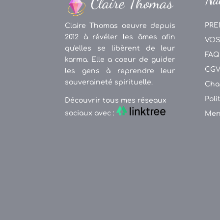
PRE
Claire Thomas oeuvre depuis
2012 à révéler les âmes afin
VOS
qu'elles se libèrent de leur
FAQ
karma. Elle a coeur de guider
CG
les gens à reprendre leur
souveraineté spirituelle.
Cha
Poli
Découvrir tous mes réseaux
sociaux avec :
Men