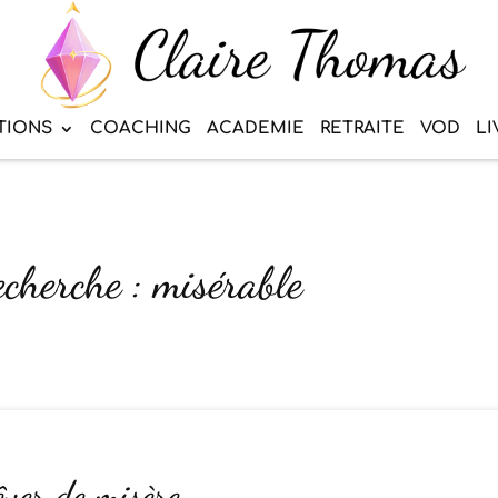
TIONS
COACHING
ACADEMIE
RETRAITE
VOD
LI
echerche : misérable
êver de misère