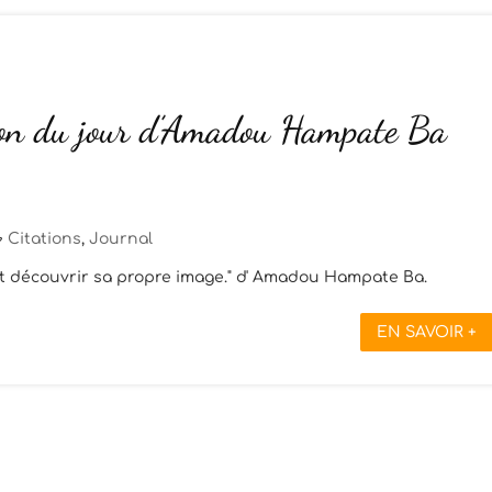
ion du jour d’Amadou Hampate Ba
Citations
,
Journal
t découvrir sa propre image." d' Amadou Hampate Ba.
EN SAVOIR +