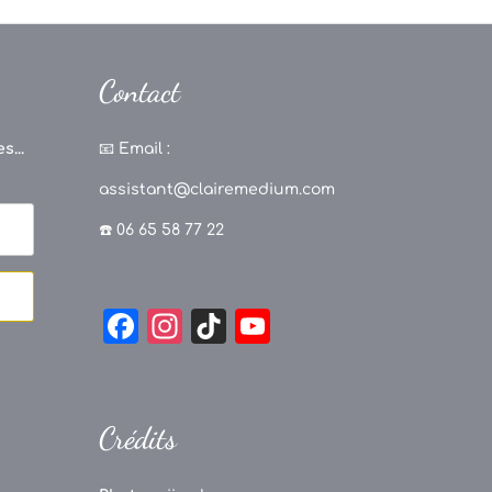
Contact
s...
📧
Email :
assistant@clairemedium.com
☎️ 06 65 58 77 22
F
In
Ti
Y
a
st
k
o
c
a
T
u
e
g
o
T
Crédits
b
r
k
u