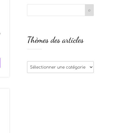
a
Thèmes des articles
s
Thèmes
des
articles