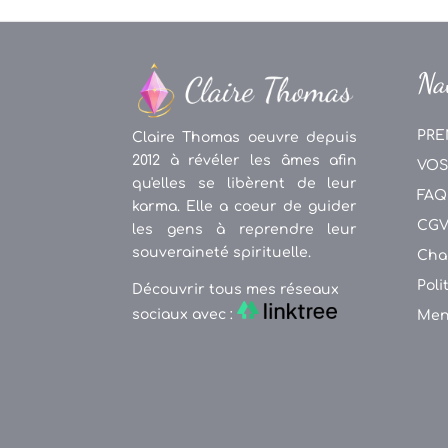
Na
PRE
Claire Thomas oeuvre depuis
2012 à révéler les âmes afin
VOS
qu'elles se libèrent de leur
FAQ
karma. Elle a coeur de guider
CG
les gens à reprendre leur
souveraineté spirituelle.
Cha
Poli
Découvrir tous mes réseaux
sociaux avec :
Men