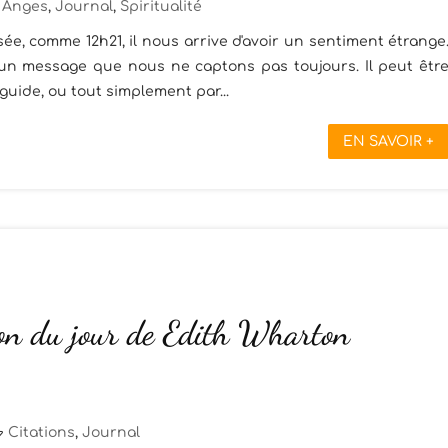
Anges
,
Journal
,
Spiritualité
, comme 12h21, il nous arrive d'avoir un sentiment étrange
un message que nous ne captons pas toujours. Il peut êtr
 guide, ou tout simplement par...
EN SAVOIR +
ion du jour de Edith Wharton
Citations
,
Journal