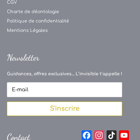
CGV
Charte de déontologie
Politique de confidentialité
Mentions Légales
Newsletter
Guidances, offres exclusives... L’invisible t’appelle !
S'inscrire
F
In
Ti
Y
Contact