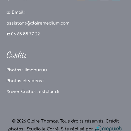
a
st
k
o
c
a
T
u
📧
Email :
e
g
o
T
assistant@clairemedium.com
b
r
k
u
☎️ 06 65 58 77 22
o
a
b
o
m
e
Crédits
k
C
h
Photos :
iimoburuu
a
Photos et vidéos :
n
Xavier Cailhol :
estalam.fr
n
el
© 2026 Claire Thomas. Tous droits réservés.
Crédit
photos : Studio le Carré
.
Site réalisé par