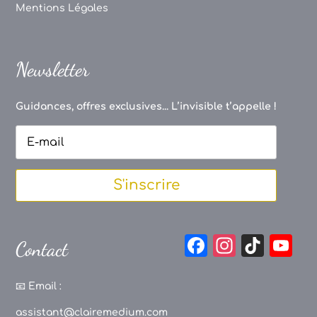
Mentions Légales
Newsletter
Guidances, offres exclusives... L’invisible t’appelle !
S'inscrire
F
In
Ti
Y
Contact
a
st
k
o
c
a
T
u
📧
Email :
e
g
o
T
assistant@clairemedium.com