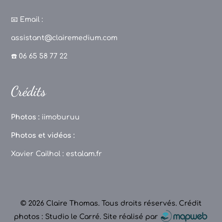
a
st
k
o
c
a
T
u
📧
Email :
e
g
o
T
assistant@clairemedium.com
b
r
k
u
☎️ 06 65 58 77 22
o
a
b
o
m
e
Crédits
k
C
h
Photos :
iimoburuu
a
Photos et vidéos :
n
Xavier Cailhol :
estalam.fr
n
el
© 2026 Claire Thomas. Tous droits réservés.
Crédit
photos : Studio le Carré
.
Site réalisé par