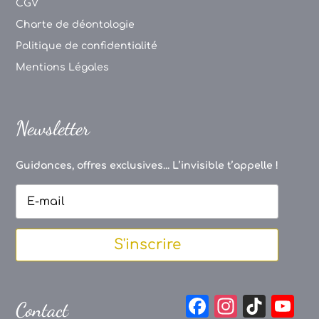
CGV
Charte de déontologie
Politique de confidentialité
Mentions Légales
Newsletter
Guidances, offres exclusives... L’invisible t’appelle !
S'inscrire
F
In
Ti
Y
Contact