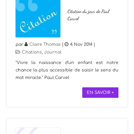
Citation du jour de Paul
Carvel
par
Claire Thomas
|
4 Nov 2014
|
Citations
,
Journal
"Vivre la naissance d'un enfant est notre
chance la plus accessible de saisir le sens du
mot miracle." Paul Carvel
EN SAVOIR +