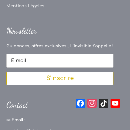
Mentions Légales
Newsletter
Guidances, offres exclusives... L’invisible t’appelle !
S'inscrire
F
In
Ti
Y
Contact
a
st
k
o
c
a
T
u
📧
Email :