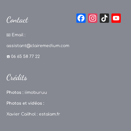
F
In
Ti
Y
Contact
a
st
k
o
c
a
T
u
📧
Email :
e
g
o
T
assistant@clairemedium.com
b
r
k
u
☎️ 06 65 58 77 22
o
a
b
o
m
e
Crédits
k
C
h
Photos :
iimoburuu
a
Photos et vidéos :
n
Xavier Cailhol :
estalam.fr
n
el