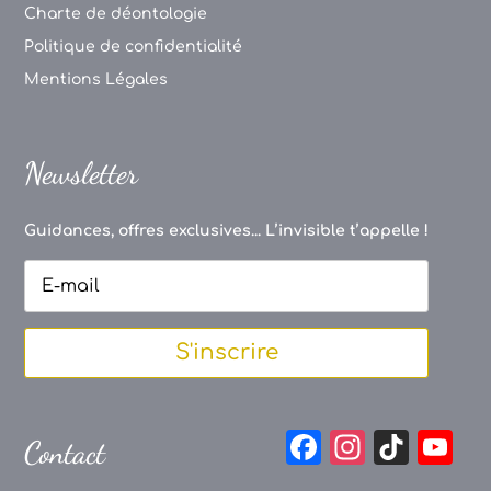
Charte de déontologie
Politique de confidentialité
Mentions Légales
Newsletter
Guidances, offres exclusives... L’invisible t’appelle !
S'inscrire
F
In
Ti
Y
Contact
a
st
k
o