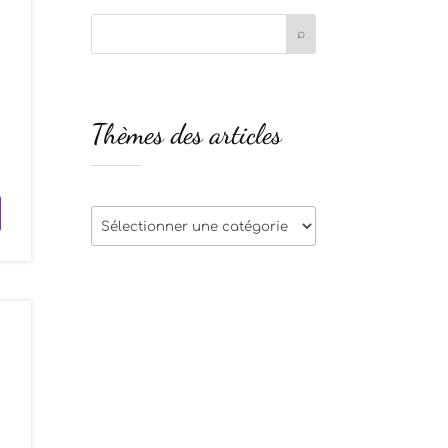
t
Thèmes des articles
r
Thèmes
des
articles