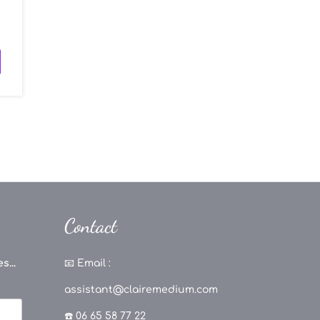
r
Contact
s...
📧
Email :
assistant@clairemedium.com
☎️ 06 65 58 77 22