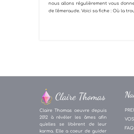
nous allons régulièrement vous donner
de l'émeraude. Voici sa fiche : Où la trou
Na
PRE
Claire Thomas oeuvre depuis
2012 à révéler les âmes afin
VOS
qu'elles se libèrent de leur
FAQ
karma. Elle a coeur de guider