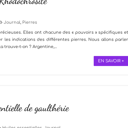
 Rhodochrosite
Journal
,
Pierres
récieuses. Elles ont chacune des « pouvoirs » spécifiques e
 les indications des différentes pierres. Nous allons parle
la trouve-t-on ? Argentine,...
EN SAVOIR +
entielle de gaulthérie
Huiles essentielles
,
Journal