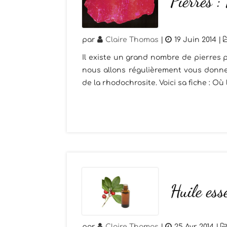
Pierres :
par
Claire Thomas
|
19 Juin 2014
|
Il existe un grand nombre de pierres p
nous allons régulièrement vous donner
de la rhodochrosite. Voici sa fiche : Où 
Huile ess
par
Claire Thomas
|
25 Avr 2014
|