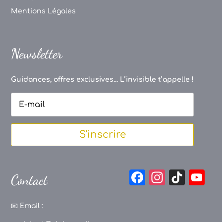
Mentions Légales
Newsletter
Guidances, offres exclusives... L’invisible t’appelle !
S'inscrire
F
In
Ti
Y
Contact
a
st
k
o
c
a
T
u
📧
Email :