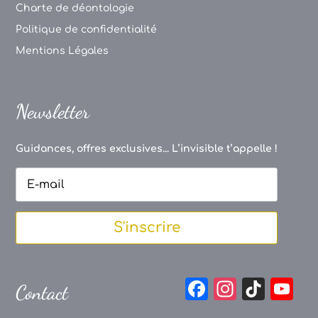
Charte de déontologie
Politique de confidentialité
Mentions Légales
Newsletter
Guidances, offres exclusives... L’invisible t’appelle !
S'inscrire
F
In
Ti
Y
Contact
a
st
k
o