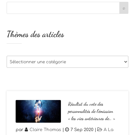
Thèmes des articles
Thèmes
des
articles
Résultat du vote des
personnalités de l’émission
« les vies antérieures de… »
par
Claire Thomas
|
7 Sep 2020
|
A La