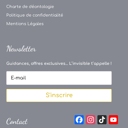
Charte de déontologie
Politique de confidentialité
Mentions Légales
Newsletter
Guidances, offres exclusives... L’invisible t’appelle !
S'inscrire
F
In
Ti
Y
Contact