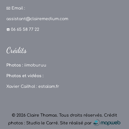
a
st
k
o
c
a
T
u
📧
Email :
e
g
o
T
assistant@clairemedium.com
b
r
k
u
☎️ 06 65 58 77 22
o
a
b
o
m
e
Crédits
k
C
h
Photos :
iimoburuu
a
Photos et vidéos :
n
Xavier Cailhol :
estalam.fr
n
el
© 2026 Claire Thomas. Tous droits réservés.
Crédit
photos : Studio le Carré
.
Site réalisé par