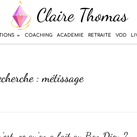
TIONS
COACHING
ACADEMIE
RETRAITE
VOD
LI
echerche : métissage
’est-ce qu’on a fait au Bon Dieu ?