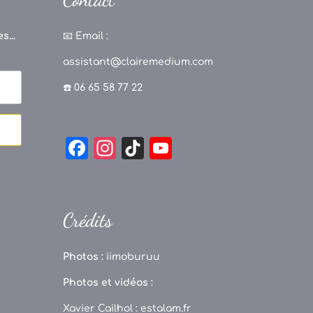
s...
📧
Email :
assistant@clairemedium.com
☎️ 06 65 58 77 22
F
In
Ti
Y
a
st
k
o
c
a
T
u
e
g
o
T
Crédits
b
r
k
u
o
a
b
Photos :
iimoburuu
o
m
e
Photos et vidéos :
k
C
Xavier Cailhol :
estalam.fr