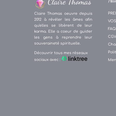
PRE
Claire Thomas oeuvre depuis
2012 à révéler les âmes afin
VOS
qu'elles se libèrent de leur
FAQ
karma. Elle a coeur de guider
CG
les gens à reprendre leur
souveraineté spirituelle.
Cha
Poli
Découvrir tous mes réseaux
sociaux avec :
Men