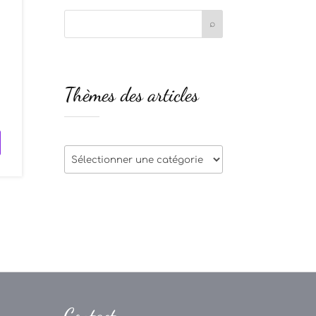
s
Thèmes des articles
s
Thèmes
des
articles
Contact