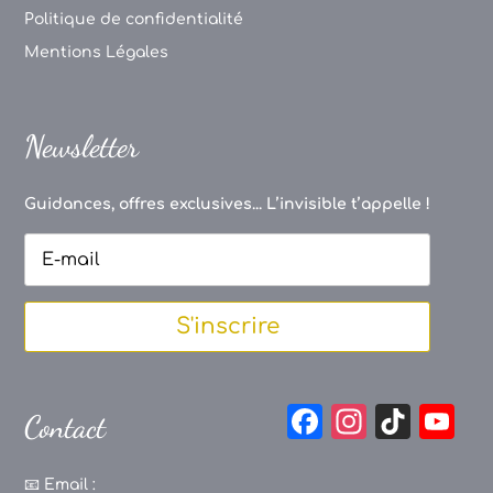
Politique de confidentialité
Mentions Légales
Newsletter
Guidances, offres exclusives... L’invisible t’appelle !
S'inscrire
F
In
Ti
Y
Contact
a
st
k
o
c
a
T
u
📧
Email :