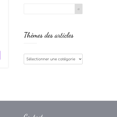
s
Thèmes des articles
e
Thèmes
des
articles
Contact