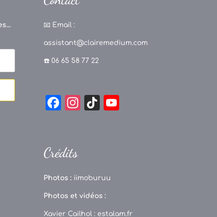
s...
📧
Email :
assistant@clairemedium.com
☎️ 06 65 58 77 22
F
In
Ti
Y
a
st
k
o
c
a
T
u
e
g
o
T
Crédits
b
r
k
u
o
a
b
Photos :
iimoburuu
o
m
e
Photos et vidéos :
k
C
Xavier Cailhol :
estalam.fr