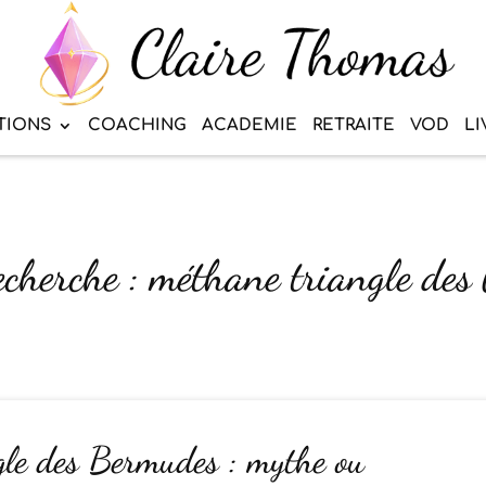
TIONS
COACHING
ACADEMIE
RETRAITE
VOD
LI
recherche : méthane triangle de
gle des Bermudes : mythe ou