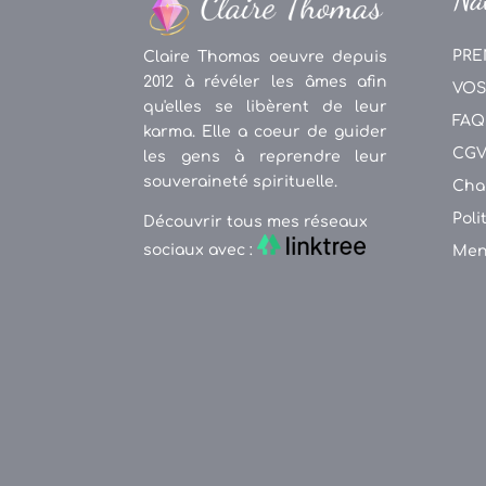
PRE
Claire Thomas oeuvre depuis
2012 à révéler les âmes afin
VOS
qu'elles se libèrent de leur
FAQ
karma. Elle a coeur de guider
CG
les gens à reprendre leur
souveraineté spirituelle.
Cha
Poli
Découvrir tous mes réseaux
sociaux avec :
Men