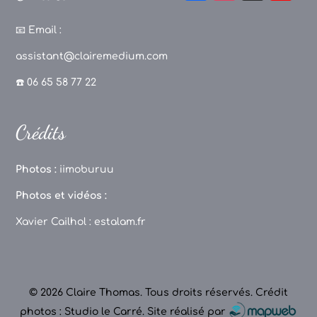
a
st
k
o
c
a
T
u
📧
Email :
e
g
o
T
assistant@clairemedium.com
b
r
k
u
☎️ 06 65 58 77 22
o
a
b
o
m
e
Crédits
k
C
h
Photos :
iimoburuu
a
Photos et vidéos :
n
Xavier Cailhol :
estalam.fr
n
el
© 2026 Claire Thomas. Tous droits réservés.
Crédit
photos : Studio le Carré
.
Site réalisé par