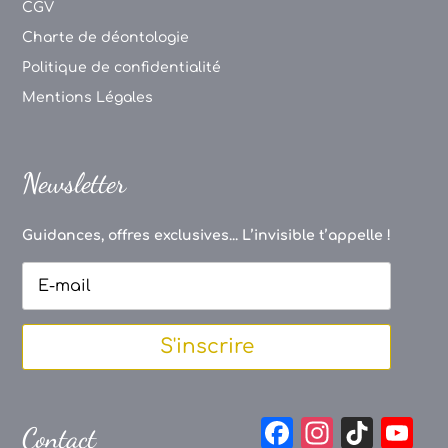
CGV
Charte de déontologie
Politique de confidentialité
Mentions Légales
Newsletter
Guidances, offres exclusives... L’invisible t’appelle !
S'inscrire
F
In
Ti
Y
Contact