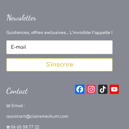
Newsletter
Guidances, offres exclusives... L’invisible t’appelle !
S'inscrire
F
In
Ti
Y
Contact
a
st
k
o
c
a
T
u
📧
Email :
e
g
o
T
assistant@clairemedium.com
b
r
k
u
☎️ 06 65 58 77 22