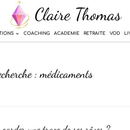
TIONS
COACHING
ACADEMIE
RETRAITE
VOD
LI
recherche : médicaments
garder une trace de ses rêves ?