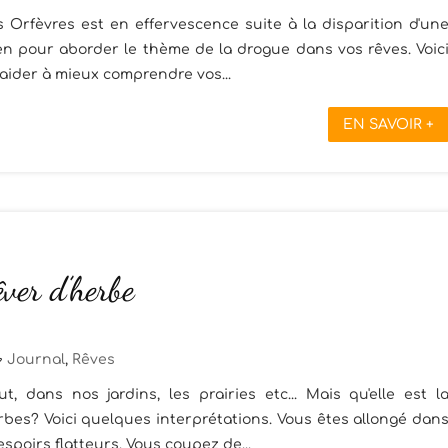
s Orfèvres est en effervescence suite à la disparition d'un
en pour aborder le thème de la drogue dans vos rêves. Voic
aider à mieux comprendre vos...
EN SAVOIR +
êver d’herbe
Journal
,
Rêves
 dans nos jardins, les prairies etc... Mais qu'elle est l
rbes? Voici quelques interprétations. Vous êtes allongé dan
spoirs flatteurs. Vous coupez de...