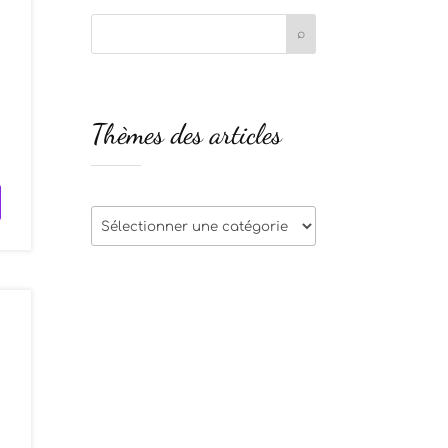
s
Thèmes des articles
i
Thèmes
des
articles