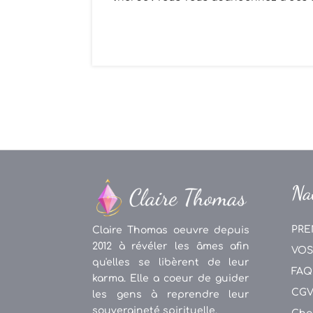
Na
PRE
Claire Thomas oeuvre depuis
2012 à révéler les âmes afin
VOS
qu'elles se libèrent de leur
FAQ
karma. Elle a coeur de guider
CG
les gens à reprendre leur
souveraineté spirituelle.