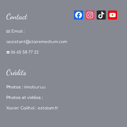
F
In
Ti
Y
Contact
a
st
k
o
c
a
T
u
📧
Email :
e
g
o
T
assistant@clairemedium.com
b
r
k
u
☎️ 06 65 58 77 22
o
a
b
o
m
e
Crédits
k
C
h
Photos :
iimoburuu
a
Photos et vidéos :
n
Xavier Cailhol :
estalam.fr
n
el