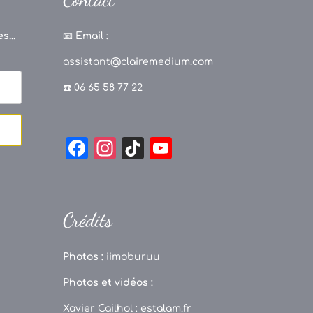
s...
📧
Email :
assistant@clairemedium.com
☎️ 06 65 58 77 22
F
In
Ti
Y
a
st
k
o
c
a
T
u
e
g
o
T
Crédits
b
r
k
u
o
a
b
Photos :
iimoburuu
o
m
e
Photos et vidéos :
k
C
Xavier Cailhol :
estalam.fr