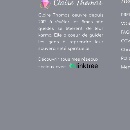
PRE
Claire Thomas oeuvre depuis
2012 à révéler les âmes afin
VOS
qu'elles se libèrent de leur
FAQ
karma. Elle a coeur de guider
CG
les gens à reprendre leur
souveraineté spirituelle.
Cha
Poli
Découvrir tous mes réseaux
sociaux avec :
Men