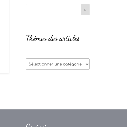
e
Thèmes des articles
.
Thèmes
des
articles
Contact