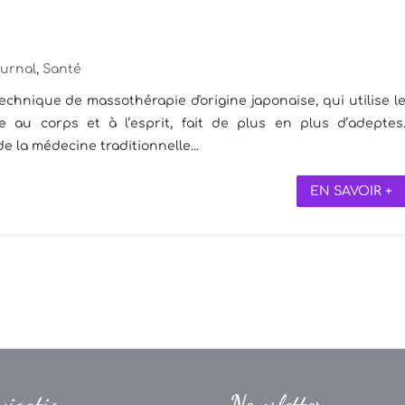
urnal
,
Santé
echnique de massothérapie d'origine japonaise, qui utilise l
e au corps et à l’esprit, fait de plus en plus d’adeptes
e la médecine traditionnelle...
EN SAVOIR +
vigation
Newsletter