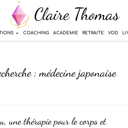
TIONS
COACHING
ACADEMIE
RETRAITE
VOD
LI
echerche : médecine japonaise
u, une thérapie pour le corps et