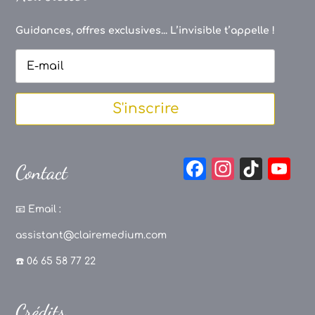
Guidances, offres exclusives... L’invisible t’appelle !
S'inscrire
F
In
Ti
Y
Contact
a
st
k
o
c
a
T
u
📧
Email :
e
g
o
T
assistant@clairemedium.com
b
r
k
u
☎️ 06 65 58 77 22
o
a
b
o
m
e
Crédits