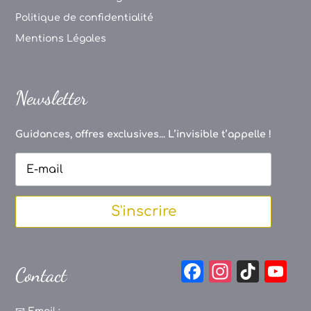
Politique de confidentialité
Mentions Légales
Newsletter
Guidances, offres exclusives... L’invisible t’appelle !
S'inscrire
F
In
Ti
Y
Contact
a
st
k
o