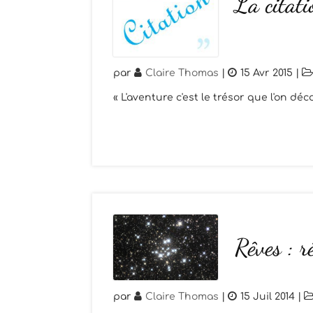
La citati
par
Claire Thomas
|
15 Avr 2015
|
« L'aventure c'est le trésor que l'on d
Rêves : rê
par
Claire Thomas
|
15 Juil 2014
|