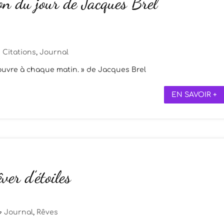
on du jour de Jacques Brel
Citations
,
Journal
écouvre à chaque matin. » de Jacques Brel
EN SAVOIR +
ver d’étoiles
Journal
,
Rêves