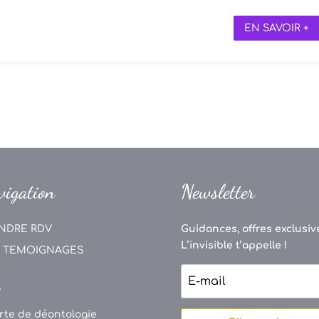
EN SAVOIR +
vigation
Newsletter
NDRE RDV
Guidances, offres exclusive
L’invisible t’appelle !
 TEMOIGNAGES
V
rte de déontologie