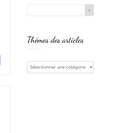
e
Thèmes des articles
s
Thèmes
des
articles
e