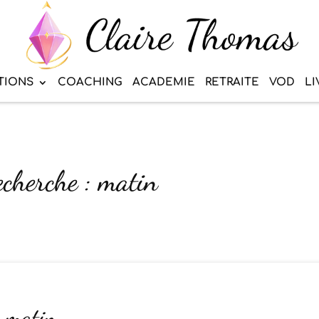
TIONS
COACHING
ACADEMIE
RETRAITE
VOD
LI
echerche : matin
u matin