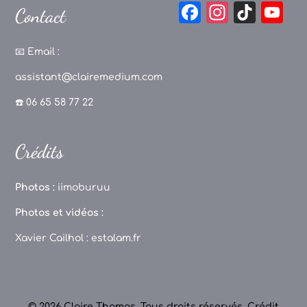
F
In
Ti
Y
Contact
a
st
k
o
c
a
T
u
📧
Email :
e
g
o
T
assistant@clairemedium.com
b
r
k
u
☎️ 06 65 58 77 22
o
a
b
o
m
e
Crédits
k
C
h
Photos :
iimoburuu
a
Photos et vidéos :
n
Xavier Cailhol :
estalam.fr
n
el
© 2026 Claire Thomas. Tous droits réservés.
Crédit