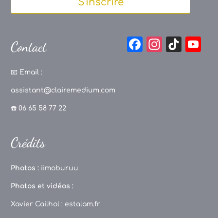
S'inscrire
F
In
Ti
Y
Contact
a
st
k
o
c
a
T
u
📧
Email :
e
g
o
T
assistant@clairemedium.com
b
r
k
u
☎️ 06 65 58 77 22
o
a
b
o
m
e
Crédits
k
C
h
Photos :
iimoburuu
a
Photos et vidéos :
n
Xavier Cailhol :
estalam.fr
n