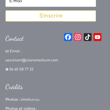
S'inscrire
F
In
Ti
Y
Contact
a
st
k
o
c
a
T
u
📧
Email :
e
g
o
T
assistant@clairemedium.com
b
r
k
u
☎️ 06 65 58 77 22
o
a
b
o
m
e
Crédits
k
C
h
Photos :
iimoburuu
a
Photos et vidéos :