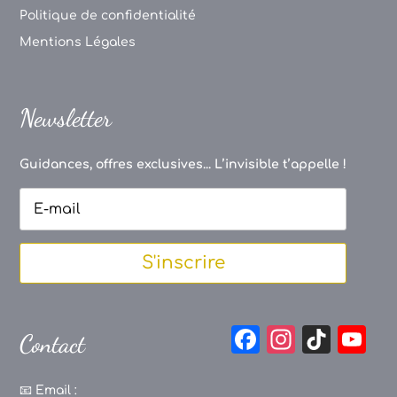
Politique de confidentialité
Mentions Légales
Newsletter
Guidances, offres exclusives... L’invisible t’appelle !
S'inscrire
F
In
Ti
Y
Contact
a
st
k
o
c
a
T
u
📧
Email :