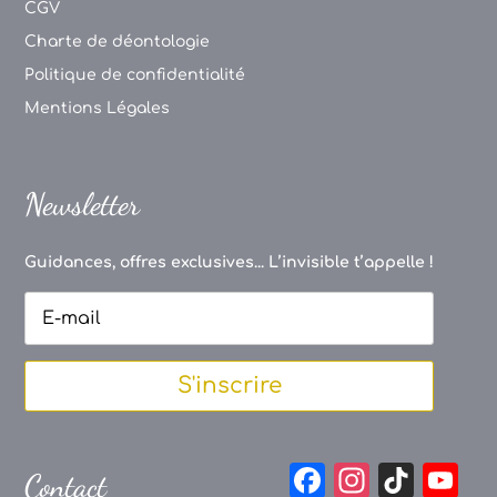
CGV
Charte de déontologie
Politique de confidentialité
Mentions Légales
Newsletter
Guidances, offres exclusives... L’invisible t’appelle !
S'inscrire
F
In
Ti
Y
Contact