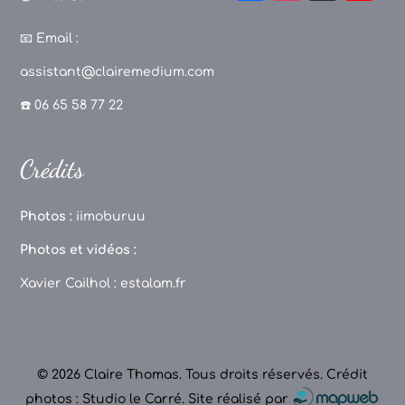
a
st
k
o
c
a
T
u
📧
Email :
e
g
o
T
assistant@clairemedium.com
b
r
k
u
☎️ 06 65 58 77 22
o
a
b
o
m
e
Crédits
k
C
h
Photos :
iimoburuu
a
Photos et vidéos :
n
Xavier Cailhol :
estalam.fr
n
el
© 2026 Claire Thomas. Tous droits réservés.
Crédit
photos : Studio le Carré
.
Site réalisé par