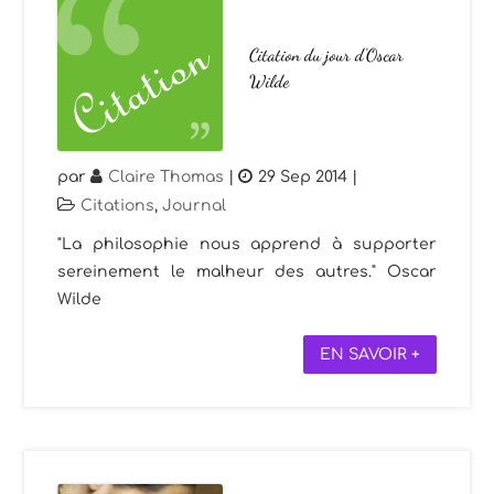
Citation du jour d’Oscar
Wilde
par
Claire Thomas
|
29 Sep 2014
|
Citations
,
Journal
"La philosophie nous apprend à supporter
sereinement le malheur des autres." Oscar
Wilde
EN SAVOIR +