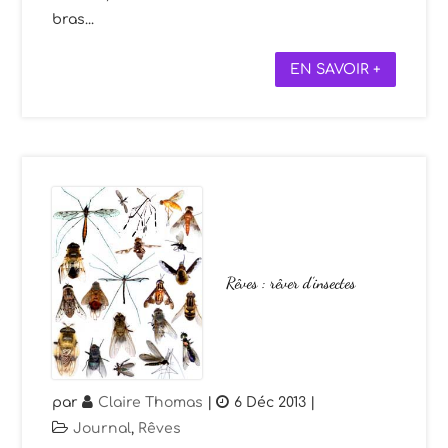
bras...
EN SAVOIR +
Rêves : rêver d’insectes
par
Claire Thomas
|
6 Déc 2013
|
Journal
,
Rêves