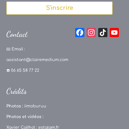
S'inscrire
F
In
Ti
Y
Contact
a
st
k
o
c
a
T
u
📧
Email :
e
g
o
T
assistant@clairemedium.com
b
r
k
u
☎️ 06 65 58 77 22
o
a
b
o
m
e
Crédits
k
C
h
Photos :
iimoburuu
a
Photos et vidéos :
n
Xavier Cailhol :
estalam.fr