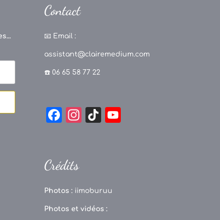
Contact
s...
📧
Email :
assistant@clairemedium.com
☎️ 06 65 58 77 22
F
In
Ti
Y
a
st
k
o
c
a
T
u
e
g
o
T
Crédits
b
r
k
u
o
a
b
Photos :
iimoburuu
o
m
e
Photos et vidéos :