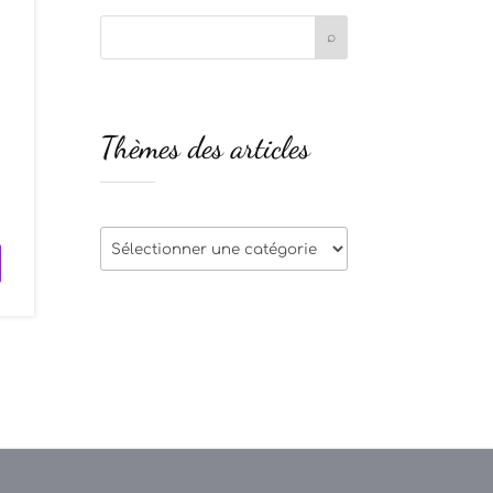
Thèmes des articles
s
u
Thèmes
des
articles