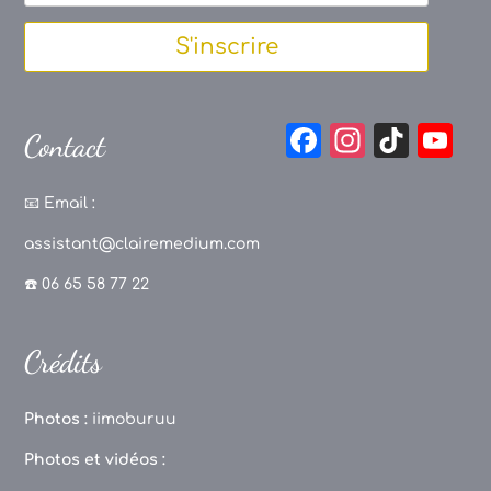
S'inscrire
F
In
Ti
Y
Contact
a
st
k
o
c
a
T
u
📧
Email :
e
g
o
T
assistant@clairemedium.com
b
r
k
u
☎️ 06 65 58 77 22
o
a
b
o
m
e
Crédits
k
C
h
Photos :
iimoburuu
a
Photos et vidéos :
n