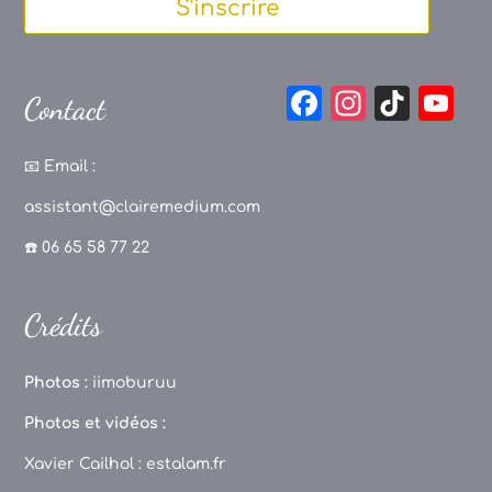
S'inscrire
F
In
Ti
Y
Contact
a
st
k
o
c
a
T
u
📧
Email :
e
g
o
T
assistant@clairemedium.com
b
r
k
u
☎️ 06 65 58 77 22
o
a
b
o
m
e
Crédits
k
C
h
Photos :
iimoburuu
a
Photos et vidéos :
n
Xavier Cailhol :
estalam.fr
n