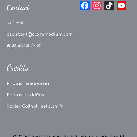
F
In
Ti
Y
Contact
a
st
k
o
c
a
T
u
📧
Email :
e
g
o
T
assistant@clairemedium.com
b
r
k
u
☎️ 06 65 58 77 22
o
a
b
o
m
e
Crédits
k
C
h
Photos :
iimoburuu
a
Photos et vidéos :
n
Xavier Cailhol :
estalam.fr
n
el
© 2026 Claire Thomas. Tous droits réservés.
Crédit