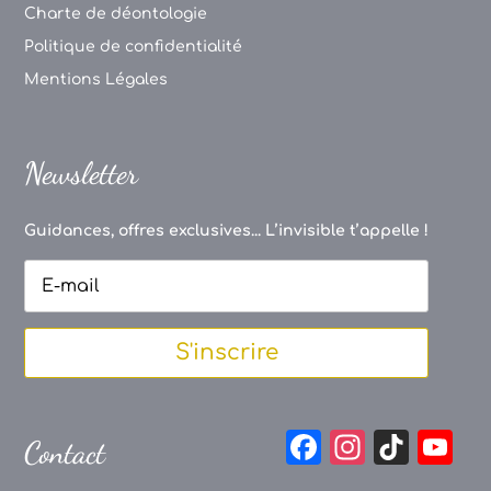
Charte de déontologie
Politique de confidentialité
Mentions Légales
Newsletter
Guidances, offres exclusives... L’invisible t’appelle !
S'inscrire
F
In
Ti
Y
Contact
a
st
k
o