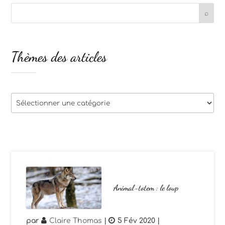
Thèmes des articles
Thèmes
des
articles
Animal-totem : le loup
par
Claire Thomas
|
5 Fév 2020
|