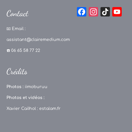
F
In
Ti
Y
Contact
a
st
k
o
c
a
T
u
📧
Email :
e
g
o
T
assistant@clairemedium.com
b
r
k
u
☎️ 06 65 58 77 22
o
a
b
o
m
e
Crédits
k
C
h
Photos :
iimoburuu
a
Photos et vidéos :
n
Xavier Cailhol :
estalam.fr
n
el