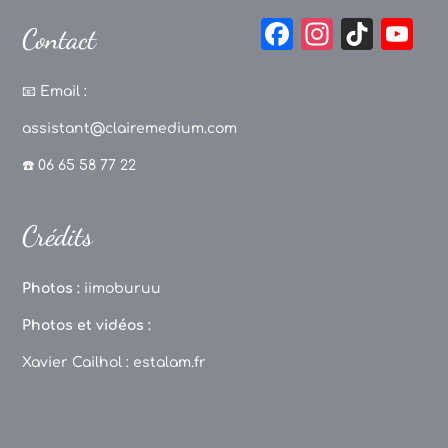
F
In
Ti
Y
Contact
a
st
k
o
c
a
T
u
📧
Email :
e
g
o
T
assistant@clairemedium.com
b
r
k
u
☎️ 06 65 58 77 22
o
a
b
o
m
e
Crédits
k
C
h
Photos :
iimoburuu
a
Photos et vidéos :
n
Xavier Cailhol :
estalam.fr
n
el