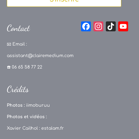
F
In
Ti
Y
Contact
a
st
k
o
c
a
T
u
📧
Email :
e
g
o
T
assistant@clairemedium.com
b
r
k
u
☎️ 06 65 58 77 22
o
a
b
o
m
e
Crédits
k
C
h
Photos :
iimoburuu
a
Photos et vidéos :
n
Xavier Cailhol :
estalam.fr
n