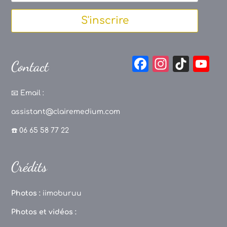
S'inscrire
F
In
Ti
Y
Contact
a
st
k
o
c
a
T
u
📧
Email :
e
g
o
T
assistant@clairemedium.com
b
r
k
u
☎️ 06 65 58 77 22
o
a
b
o
m
e
Crédits
k
C
h
Photos :
iimoburuu
a
Photos et vidéos :
n