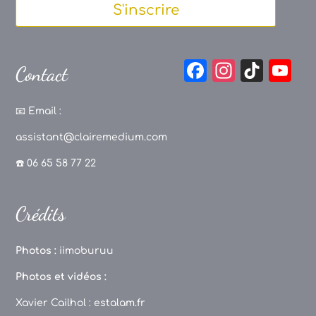
S'inscrire
F
In
Ti
Y
Contact
a
st
k
o
c
a
T
u
📧
Email :
e
g
o
T
assistant@clairemedium.com
b
r
k
u
☎️ 06 65 58 77 22
o
a
b
o
m
e
Crédits
k
C
h
Photos :
iimoburuu
a
Photos et vidéos :
n
Xavier Cailhol :
estalam.fr