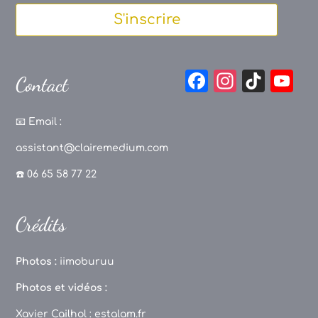
S'inscrire
F
In
Ti
Y
Contact
a
st
k
o
c
a
T
u
📧
Email :
e
g
o
T
assistant@clairemedium.com
b
r
k
u
☎️ 06 65 58 77 22
o
a
b
o
m
e
Crédits
k
C
h
Photos :
iimoburuu
a
Photos et vidéos :
n
Xavier Cailhol :
estalam.fr