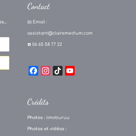
Contact
s...
📧
Email :
assistant@clairemedium.com
☎️ 06 65 58 77 22
F
In
Ti
Y
a
st
k
o
c
a
T
u
e
g
o
T
Crédits
b
r
k
u
o
a
b
Photos :
iimoburuu
o
m
e
Photos et vidéos :