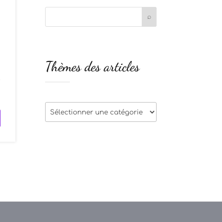
Thèmes des articles
s
r
Thèmes
des
articles