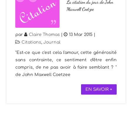
La citation du jour de John
Maxwell Coetzee
par
Claire Thomas
|
13 Mar 2015
|
Citations
,
Journal
"Est-ce que c'est cela l'amour, cette générosité
sans contrainte, ce sentiment d'être enfin
compris, de ne pas avoir à faire semblant ? "
de John Maxwell Coetzee
EN SAVOIR +