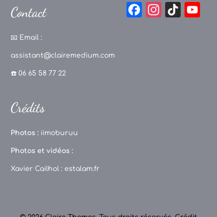
F
In
Ti
Y
Contact
a
st
k
o
c
a
T
u
📧
Email :
e
g
o
T
assistant@clairemedium.com
b
r
k
u
☎️ 06 65 58 77 22
o
a
b
o
m
e
Crédits
k
C
h
Photos :
iimoburuu
a
Photos et vidéos :
n
Xavier Cailhol :
estalam.fr
n
el