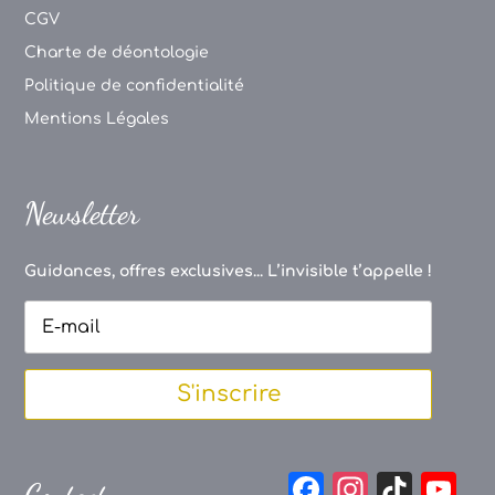
CGV
Charte de déontologie
Politique de confidentialité
Mentions Légales
Newsletter
Guidances, offres exclusives... L’invisible t’appelle !
S'inscrire
F
In
Ti
Y
Contact