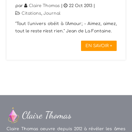
par
Claire Thomas
|
22 Oct 2013
|
Citations
,
Journal
"Tout l'univers obéit à l'Amour; - Aimez, aimez,
tout le reste n'est rien." Jean de La Fontaine.
EN SAVOIR +
Claire Thomas oeuvre depuis 2012 à révéler les âmes