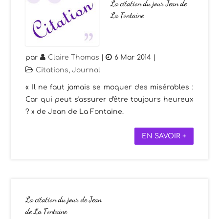
La citation du jour Jean de
La Fontaine
par
Claire Thomas
|
6 Mar 2014
|
Citations
,
Journal
« Il ne faut jamais se moquer des misérables :
Car qui peut s'assurer d'être toujours heureux
? » de Jean de La Fontaine.
EN SAVOIR +
La citation du jour de Jean
de La Fontaine