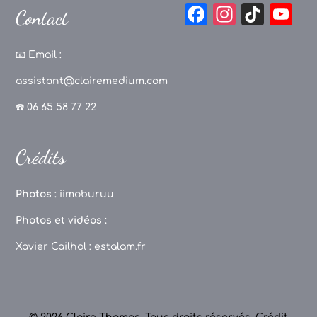
F
In
Ti
Y
Contact
a
st
k
o
c
a
T
u
📧
Email :
e
g
o
T
assistant@clairemedium.com
b
r
k
u
☎️ 06 65 58 77 22
o
a
b
o
m
e
Crédits
k
C
h
Photos :
iimoburuu
a
Photos et vidéos :
n
Xavier Cailhol :
estalam.fr
n
el